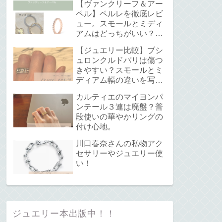
【ヴァンクリーフ＆アー
ペル】ペルレを徹底レビ
ュー。スモールとミディ
アムはどっちがいい？サ
イズ感と重ね付けについ
【ジュエリー比較】ブシ
て。
ュロンクルドパリは傷つ
きやすい？スモールとミ
ディアム幅の違いを写真
で解説！
カルティエのマイヨンパ
ンテール３連は廃盤？普
段使いの華やかリングの
付け心地。
川口春奈さんの私物アク
セサリーやジュエリー使
い！
ジュエリー本出版中！！