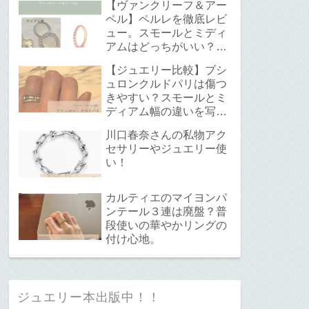
【ヴァンクリーフ＆アー
ペル】ペルレを徹底レビ
ュー。スモールとミディ
アムはどっちがいい？サ
イズ感と重ね付けについ
【ジュエリー比較】ブシ
て。
ュロンクルドパリは傷つ
きやすい？スモールとミ
ディアム幅の違いを写真
で解説！
川口春奈さんの私物アク
セサリーやジュエリー使
い！
カルティエのマイヨンパ
ンテール３連は廃盤？普
段使いの華やかリングの
付け心地。
ジュエリー本出版中！！