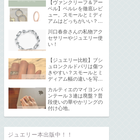
【ヴァンクリーフ＆アー
ペル】ペルレを徹底レビ
ュー。スモールとミディ
アムはどっちがいい？サ
イズ感と重ね付けについ
川口春奈さんの私物アク
て。
セサリーやジュエリー使
い！
【ジュエリー比較】ブシ
ュロンクルドパリは傷つ
きやすい？スモールとミ
ディアム幅の違いを写真
で解説！
カルティエのマイヨンパ
ンテール３連は廃盤？普
段使いの華やかリングの
付け心地。
ジュエリー本出版中！！