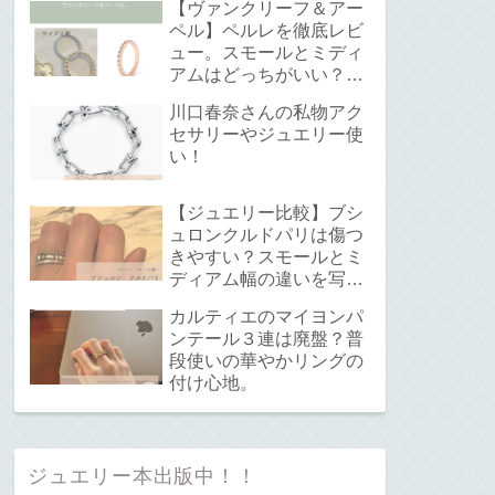
【ヴァンクリーフ＆アー
ペル】ペルレを徹底レビ
ュー。スモールとミディ
アムはどっちがいい？サ
イズ感と重ね付けについ
川口春奈さんの私物アク
て。
セサリーやジュエリー使
い！
【ジュエリー比較】ブシ
ュロンクルドパリは傷つ
きやすい？スモールとミ
ディアム幅の違いを写真
で解説！
カルティエのマイヨンパ
ンテール３連は廃盤？普
段使いの華やかリングの
付け心地。
ジュエリー本出版中！！