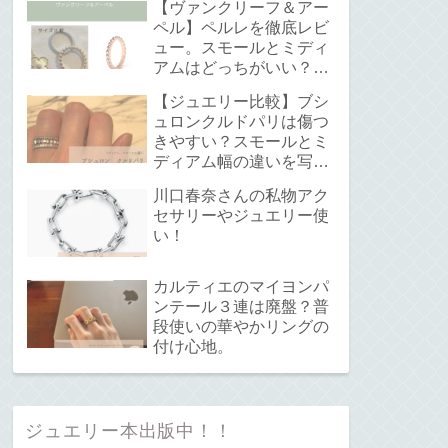
【ヴァンクリーフ＆アー
ペル】ペルレを徹底レビ
ュー。スモールとミディ
アムはどっちがいい？サ
イズ感と重ね付けについ
【ジュエリー比較】ブシ
て。
ュロンクルドパリは傷つ
きやすい？スモールとミ
ディアム幅の違いを写真
で解説！
川口春奈さんの私物アク
セサリーやジュエリー使
い！
カルティエのマイヨンパ
ンテール３連は廃盤？普
段使いの華やかリングの
付け心地。
ジュエリー本出版中！！