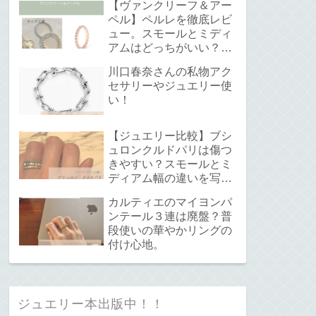
【ヴァンクリーフ＆アー
ペル】ペルレを徹底レビ
ュー。スモールとミディ
アムはどっちがいい？サ
イズ感と重ね付けについ
川口春奈さんの私物アク
て。
セサリーやジュエリー使
い！
【ジュエリー比較】ブシ
ュロンクルドパリは傷つ
きやすい？スモールとミ
ディアム幅の違いを写真
で解説！
カルティエのマイヨンパ
ンテール３連は廃盤？普
段使いの華やかリングの
付け心地。
ジュエリー本出版中！！