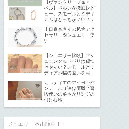
【ヴァンクリーフ＆アー
ペル】ペルレを徹底レビ
ュー。スモールとミディ
アムはどっちがいい？サ
イズ感と重ね付けについ
川口春奈さんの私物アク
て。
セサリーやジュエリー使
い！
【ジュエリー比較】ブシ
ュロンクルドパリは傷つ
きやすい？スモールとミ
ディアム幅の違いを写真
で解説！
カルティエのマイヨンパ
ンテール３連は廃盤？普
段使いの華やかリングの
付け心地。
ジュエリー本出版中！！