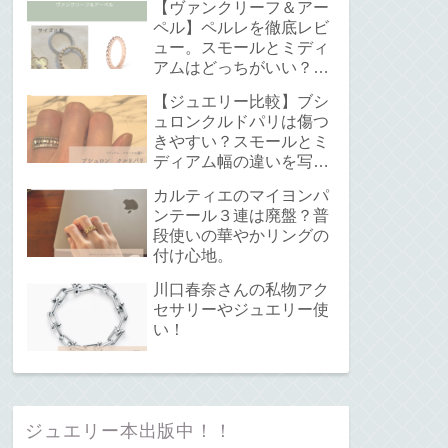
【ヴァンクリーフ＆アー
ペル】ペルレを徹底レビ
ュー。スモールとミディ
アムはどっちがいい？サ
イズ感と重ね付けについ
【ジュエリー比較】ブシ
て。
ュロンクルドパリは傷つ
きやすい？スモールとミ
ディアム幅の違いを写真
で解説！
カルティエのマイヨンパ
ンテール３連は廃盤？普
段使いの華やかリングの
付け心地。
川口春奈さんの私物アク
セサリーやジュエリー使
い！
ジュエリー本出版中！！