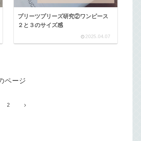
プリーツプリーズ研究②ワンピース
２と３のサイズ感
2025.04.07
のページ
次
2
へ