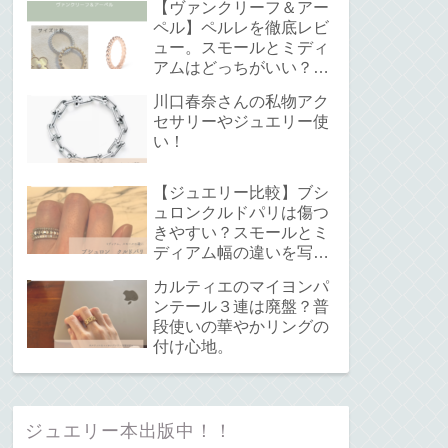
【ヴァンクリーフ＆アー
ペル】ペルレを徹底レビ
ュー。スモールとミディ
アムはどっちがいい？サ
イズ感と重ね付けについ
川口春奈さんの私物アク
て。
セサリーやジュエリー使
い！
【ジュエリー比較】ブシ
ュロンクルドパリは傷つ
きやすい？スモールとミ
ディアム幅の違いを写真
で解説！
カルティエのマイヨンパ
ンテール３連は廃盤？普
段使いの華やかリングの
付け心地。
ジュエリー本出版中！！