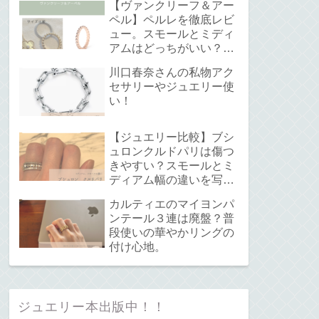
【ヴァンクリーフ＆アー
ペル】ペルレを徹底レビ
ュー。スモールとミディ
アムはどっちがいい？サ
イズ感と重ね付けについ
川口春奈さんの私物アク
て。
セサリーやジュエリー使
い！
【ジュエリー比較】ブシ
ュロンクルドパリは傷つ
きやすい？スモールとミ
ディアム幅の違いを写真
で解説！
カルティエのマイヨンパ
ンテール３連は廃盤？普
段使いの華やかリングの
付け心地。
ジュエリー本出版中！！