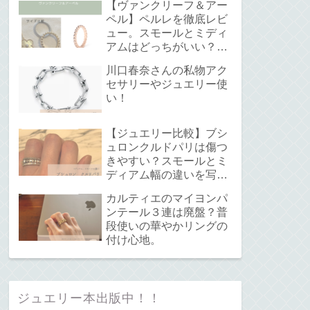
【ヴァンクリーフ＆アー
ペル】ペルレを徹底レビ
ュー。スモールとミディ
アムはどっちがいい？サ
イズ感と重ね付けについ
川口春奈さんの私物アク
て。
セサリーやジュエリー使
い！
【ジュエリー比較】ブシ
ュロンクルドパリは傷つ
きやすい？スモールとミ
ディアム幅の違いを写真
で解説！
カルティエのマイヨンパ
ンテール３連は廃盤？普
段使いの華やかリングの
付け心地。
ジュエリー本出版中！！