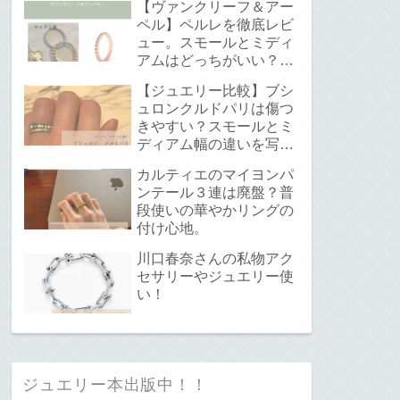
【ヴァンクリーフ＆アー
ペル】ペルレを徹底レビ
ュー。スモールとミディ
アムはどっちがいい？サ
イズ感と重ね付けについ
【ジュエリー比較】ブシ
て。
ュロンクルドパリは傷つ
きやすい？スモールとミ
ディアム幅の違いを写真
で解説！
カルティエのマイヨンパ
ンテール３連は廃盤？普
段使いの華やかリングの
付け心地。
川口春奈さんの私物アク
セサリーやジュエリー使
い！
ジュエリー本出版中！！