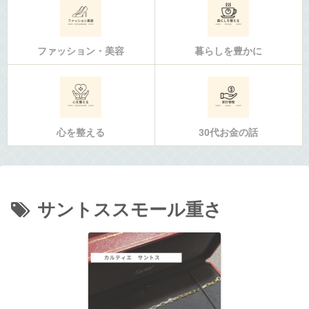
ファッション・美容
暮らしを豊かに
心を整える
30代お金の話
サントススモール重さ