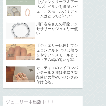
【ヴァンクリーフ＆アー
ペル】ペルレを徹底レビ
ュー。スモールとミディ
アムはどっちがいい？サ
イズ感と重ね付けについ
川口春奈さんの私物アク
て。
セサリーやジュエリー使
い！
【ジュエリー比較】ブシ
ュロンクルドパリは傷つ
きやすい？スモールとミ
ディアム幅の違いを写真
で解説！
カルティエのマイヨンパ
ンテール３連は廃盤？普
段使いの華やかリングの
付け心地。
ジュエリー本出版中！！