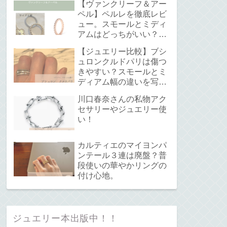
【ヴァンクリーフ＆アー
ペル】ペルレを徹底レビ
ュー。スモールとミディ
アムはどっちがいい？サ
イズ感と重ね付けについ
【ジュエリー比較】ブシ
て。
ュロンクルドパリは傷つ
きやすい？スモールとミ
ディアム幅の違いを写真
で解説！
川口春奈さんの私物アク
セサリーやジュエリー使
い！
カルティエのマイヨンパ
ンテール３連は廃盤？普
段使いの華やかリングの
付け心地。
ジュエリー本出版中！！