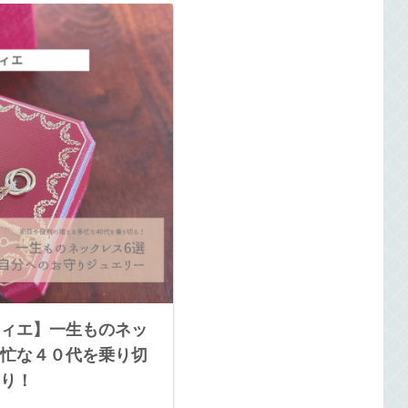
ィエ】一生ものネッ
忙な４０代を乗り切
り！