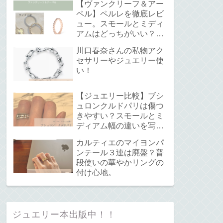
【ヴァンクリーフ＆アー
ペル】ペルレを徹底レビ
ュー。スモールとミディ
アムはどっちがいい？サ
イズ感と重ね付けについ
川口春奈さんの私物アク
て。
セサリーやジュエリー使
い！
【ジュエリー比較】ブシ
ュロンクルドパリは傷つ
きやすい？スモールとミ
ディアム幅の違いを写真
で解説！
カルティエのマイヨンパ
ンテール３連は廃盤？普
段使いの華やかリングの
付け心地。
ジュエリー本出版中！！