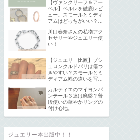
【ヴァンクリーフ＆アー
ペル】ペルレを徹底レビ
ュー。スモールとミディ
アムはどっちがいい？サ
イズ感と重ね付けについ
川口春奈さんの私物アク
て。
セサリーやジュエリー使
い！
【ジュエリー比較】ブシ
ュロンクルドパリは傷つ
きやすい？スモールとミ
ディアム幅の違いを写真
で解説！
カルティエのマイヨンパ
ンテール３連は廃盤？普
段使いの華やかリングの
付け心地。
ジュエリー本出版中！！