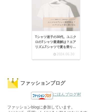
Tシャツ迷子の30代。ユニク
ロのTシャツ最適解は？エア
リズムTシャツで夏を乗り切
る。
2024.06.30
ファッションブログ
にほんブログ村
ファッションblogに参加しています。