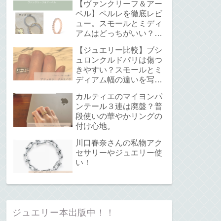
【ヴァンクリーフ＆アー
ペル】ペルレを徹底レビ
ュー。スモールとミディ
アムはどっちがいい？サ
イズ感と重ね付けについ
【ジュエリー比較】ブシ
て。
ュロンクルドパリは傷つ
きやすい？スモールとミ
ディアム幅の違いを写真
で解説！
カルティエのマイヨンパ
ンテール３連は廃盤？普
段使いの華やかリングの
付け心地。
川口春奈さんの私物アク
セサリーやジュエリー使
い！
ジュエリー本出版中！！