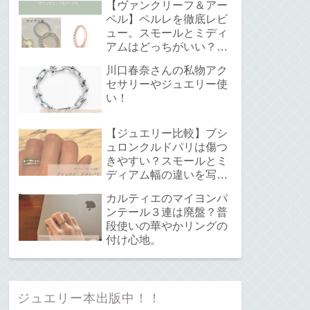
【ヴァンクリーフ＆アー
ペル】ペルレを徹底レビ
ュー。スモールとミディ
アムはどっちがいい？サ
イズ感と重ね付けについ
川口春奈さんの私物アク
て。
セサリーやジュエリー使
い！
【ジュエリー比較】ブシ
ュロンクルドパリは傷つ
きやすい？スモールとミ
ディアム幅の違いを写真
で解説！
カルティエのマイヨンパ
ンテール３連は廃盤？普
段使いの華やかリングの
付け心地。
ジュエリー本出版中！！