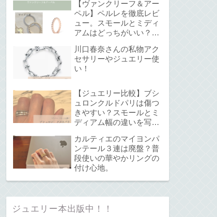
【ヴァンクリーフ＆アー
ペル】ペルレを徹底レビ
ュー。スモールとミディ
アムはどっちがいい？サ
イズ感と重ね付けについ
川口春奈さんの私物アク
て。
セサリーやジュエリー使
い！
【ジュエリー比較】ブシ
ュロンクルドパリは傷つ
きやすい？スモールとミ
ディアム幅の違いを写真
で解説！
カルティエのマイヨンパ
ンテール３連は廃盤？普
段使いの華やかリングの
付け心地。
ジュエリー本出版中！！