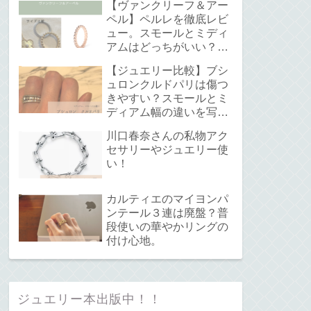
【ヴァンクリーフ＆アー
ペル】ペルレを徹底レビ
ュー。スモールとミディ
アムはどっちがいい？サ
イズ感と重ね付けについ
【ジュエリー比較】ブシ
て。
ュロンクルドパリは傷つ
きやすい？スモールとミ
ディアム幅の違いを写真
で解説！
川口春奈さんの私物アク
セサリーやジュエリー使
い！
カルティエのマイヨンパ
ンテール３連は廃盤？普
段使いの華やかリングの
付け心地。
ジュエリー本出版中！！